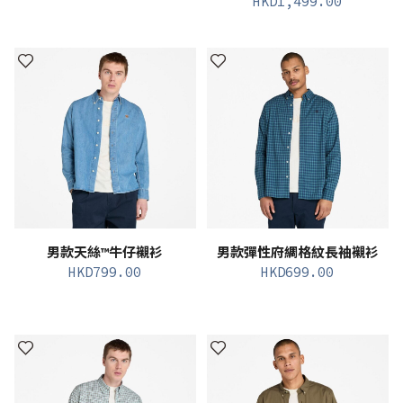
HKD
1,499.00
男款天絲™牛仔襯衫
男款彈性府綢格紋長袖襯衫
HKD
799.00
HKD
699.00