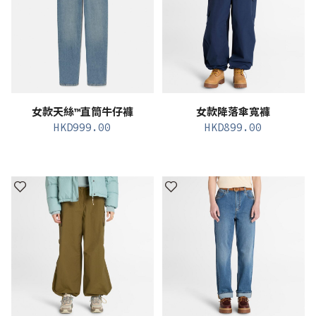
女款天絲™直筒牛仔褲
女款降落傘寬褲
HKD
999.00
HKD
899.00