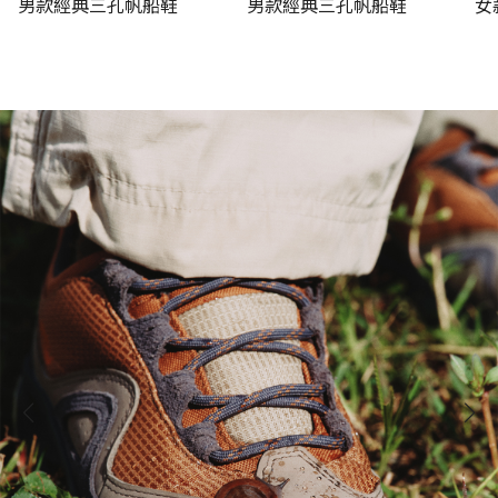
男款經典三孔帆船鞋
男款經典三孔帆船鞋
女