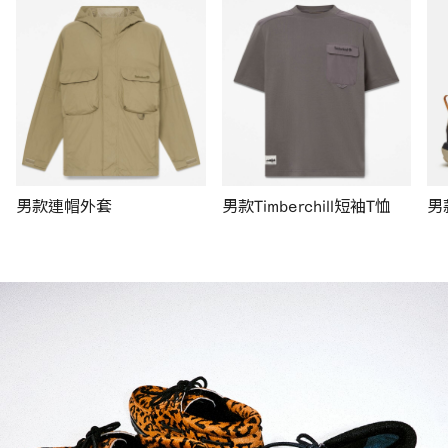
男款連帽外套
男款Timberchill短袖T恤
男