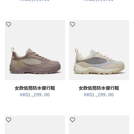
女款低筒防水健行鞋
女款低筒防水健行鞋
HKD
1,299.00
HKD
1,299.00