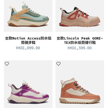
女款Motion Access防水低
女款Lincoln Peak GORE-
筒健步鞋
TEX防水低筒健行鞋
HKD
1,099.00
HKD
1,599.00