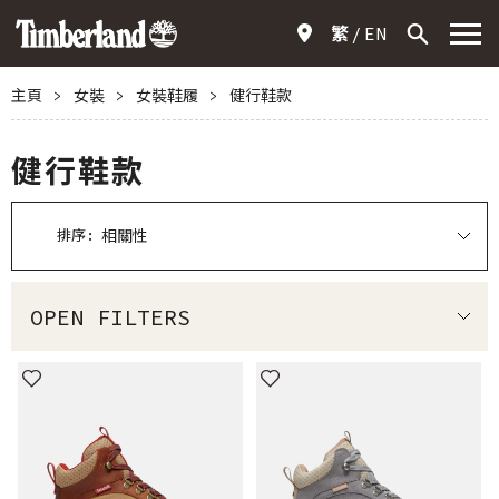
繁
EN
主頁
>
女裝
>
女裝鞋履
>
健行鞋款
健行鞋款
排序:
OPEN FILTERS