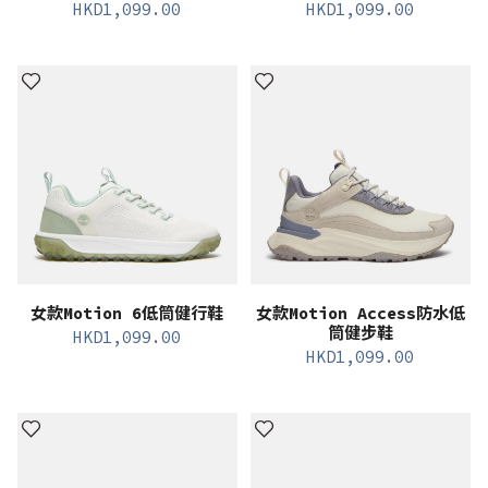
HKD
1,099.00
HKD
1,099.00
女款Motion 6低筒健行鞋
女款Motion Access防水低
筒健步鞋
HKD
1,099.00
HKD
1,099.00