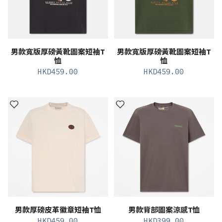
男款寬版厚磅黃靴圖案短袖T
男款寬版厚磅黃靴圖案短袖T
恤
恤
HKD
459.00
HKD
459.00
男款厚磅皮革徽章短袖T恤
男款背部圖案涼感T恤
HKD
459.00
HKD
399.00