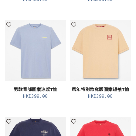
男款背部圖案涼感T恤
馬年特別款寬版圖案短袖T恤
HKD
399.00
HKD
399.00