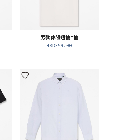
男款休閒短袖T恤
HKD
359.00