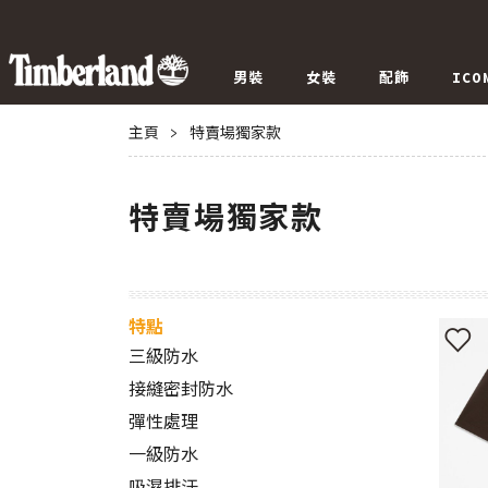
男裝
女裝
配飾
ICO
主頁
>
特賣場獨家款
特賣場獨家款
特點
三級防水
接縫密封防水
彈性處理
一級防水
吸濕排汗