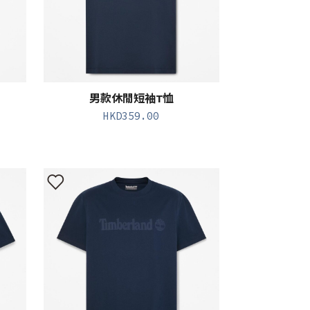
男款休閒短袖T恤
HKD
359.00