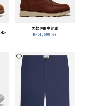
男款休閒中筒靴
防水6
HKD
1,599.00