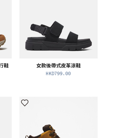
健行鞋
女款後帶式皮革涼鞋
HKD
799.00