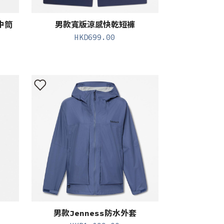
水中筒
男款寬版涼感快乾短褲
HKD
699.00
男款Jenness防水外套