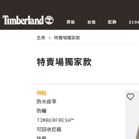
男裝
女裝
配飾
ICO
主頁
>
特賣場獨家款
特賣場獨家款
特點
防水皮革
防曬
TIMBERFRESH™
可回收尼龍
防風