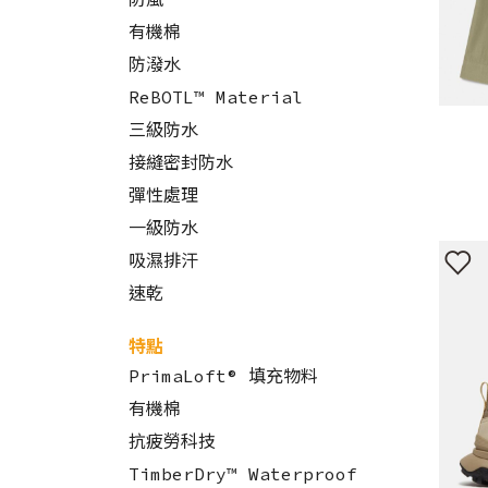
有機棉
防潑水
ReBOTL™ Material
三級防水
接縫密封防水
彈性處理
一級防水
吸濕排汗
速乾
特點
PrimaLoft® 填充物料
有機棉
抗疲勞科技
TimberDry™ Waterproof