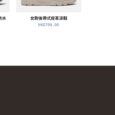
k防水
女款後帶式皮革涼鞋
HKD
799.00