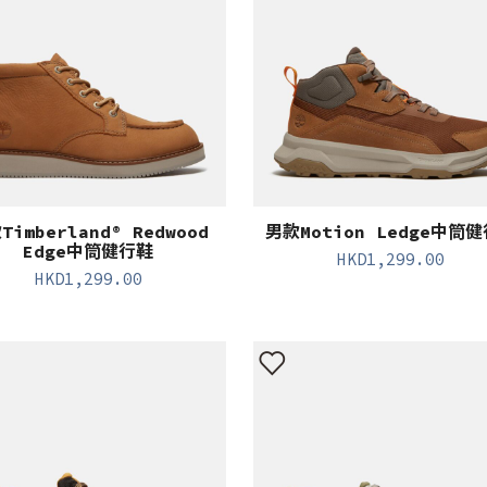
Timberland® Redwood
男款Motion Ledge中筒
Edge中筒健行鞋
HKD
1,299.00
HKD
1,299.00