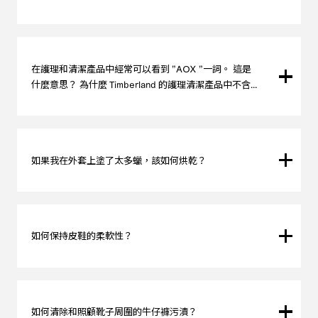
護理產品應存放在穩定的環境中，避免溫度劇烈變化。家裡的
任何地方都可以。
在護理和清潔產品中經常可以看到 "AOX "一詞。 這是
什麼意思？ 為什麼 Timberland 的護理清潔產品中不含
AOX？
AOX（吸附系有機鹵化物）是用於漂白和清潔的吸附系有機鹵
化物，它是一種在環境中不會分解的物質。由於某些分子在高
濃度下會產生毒性，因此 Timberland 護理產品不含 AOX。
如果我在外套上塗了太多蠟，該如何烘乾？
如果蠟塗太多，外套會變得很黏。在這種情況下，我們建議用
軟布擦去多餘的蠟。
如何保持皮鞋的柔軟性？
我們建議使用 WAXIMUM™ 蠟質皮革護理產品。
它能軟化皮革，讓皮革材質透氣。
請注意，該產品不能用於麂皮絨面革和磨砂革。
如何清除和照顧靴子周圍的牛仔褲污漬？