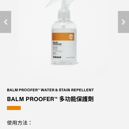
BALM PROOFER™ WATER & STAIN REPELLENT
AIR
BALM PROOFER™ 多功能保護劑
A
使用方法：
使