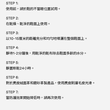
STEP 1:
STE
使用前，請於鞋的不當眼位置試用。
以
更
STEP 2:
復雜
在乾燥、乾淨的鞋面上使用。
STE
請
STEP 3:
以10-15厘米的距離充分和均勻地噴灑在整個鞋面上。
STEP 4:
靜待1-2分鐘後，用乾淨的乾布除去鞋面多餘的水分。
STEP 5:
靜置晾乾24小時。
STEP 6:
對於麂皮絨面革和磨砂革製產品，使用麂皮刷讓毛皮光滑。
STEP 7:
當防護效果開始降低時，請再次使用。