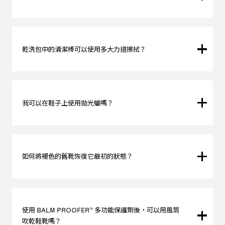
可使用 RENEWBUCK™ 泡沫清潔劑和乾洗套裝去除污漬。
清潔劑會使表面柔軟，然後用清潔棒去除污漬。
當然，最好的方法是先用 BALM PROOFER™ 多功能保護劑對
乾洗包中的清潔棒可以使用多大力道擦拭？
鞋面進行保護。保護劑可以保護產品不會被污漬弄髒，即使弄
髒了也可以清除。
如果要去除絨面革上的墨水等深色污漬，可能需要用力使用清
潔棒、
這可能會使產品的顏色變暗或受損。
我可以在鞋子上使用拋光蠟嗎？
提高清潔棒功效的方法之一是用水沾濕清潔棒擦拭污漬處，然
後再刷子將污漬徹底刷乾淨。
可以，大多數拋光蠟都可以用於 Timberland 皮鞋。
如何將褪色的舊靴恢復它最初的狀態？
對於皮革，你可以使用WAXIMUM™ 蠟質皮革護理產品恢復油
脂。
對於其他材質的靴子，則無法恢復原狀，因為這是一種正常現
使用 BALM PROOFER™ 多功能保護劑後，可以用風筒
象，可能是由於陽光長期照射或其他因素造成的。
吹乾鞋靴嗎？