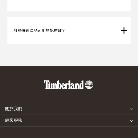
可以，你可以用風筒吹乾。
哪些護理產品可用於帆布鞋？
乾洗套件組和 BALM PROOFER™ 多功能保護劑都可以安全地
用於帆布鞋。
關於我們
顧客服務