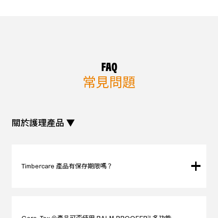
FAQ
常見問題
關於護理產品 ▼
Timbercare 產品有保存期限嗎？
是的，一般試劑產品的保質期在四年左右。請將產品存放在陰
涼處保存。
Gore-Tex ®︎產品可否使用 BALM PROOFER™ 多功能