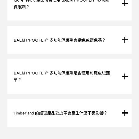
保護劑？
沒問題，請安心使用。
BALM PROOFER™ 多功能保護劑會染色或褪色嗎？
若正確使用，不會出現染色或褪色現象。
在極少數情況下，會讓皮革顏色變深，因此我們建議先在不顯
眼的地方少量試用，然後再使用在整個鞋面上。
BALM PROOFER™ 多功能保護劑是否適用於麂皮絨面
革？
是的，可以用於麂皮絨面革。使用後，請晾乾24小時。
Timberland 的護理產品對皮革會產生什麼不良影響？
在極少數淺色絨面革的情況下，皮革顏色可能會略微變深。