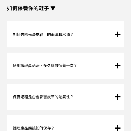
如何保養你的鞋子 ▼
如何去除光滑皮鞋上的血漬和水漬？
去除皮革上的血漬可能比較棘手。若要保護皮革不沾染血漬，
可使用 BALM PROOFER™ 多功能保護劑、
或 WAXIMUM™ 蠟質皮革護理產品提前對皮革進行良好的保
使用護理產品時，多久應該保養一次？
護。
水漬可用稀釋的醋和 RENEWBUCK™ 泡沫清潔劑的混合物去
我們建議你在購買產品的當天就使用 BALM PROOFER™ 多功
除。
能保護劑。
清潔後，使用BALM PROOFER™ 多功能保護劑。
日常護理的頻率由你決定，但如果你使用產品的頻率較高，我
保養過程是否會影響皮革的透氣性？
們建議你定期進行產品護理保養。
如果你每天使用產品，我們建議至少每週保養一次。
正確保養不會影響皮革的透氣性。
護理產品應該如何保存？