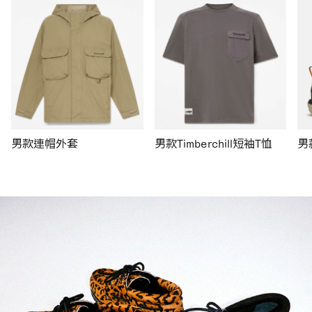
男款連帽外套
男款Timberchill短袖T恤
男