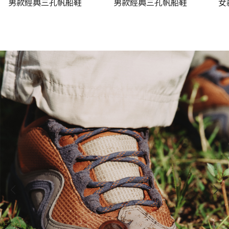
男款經典三孔帆船鞋
男款經典三孔帆船鞋
女