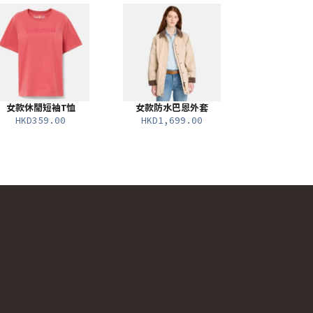
女款休閒短袖T恤
女款防水巴恩外套
HKD359.00
HKD1,699.00