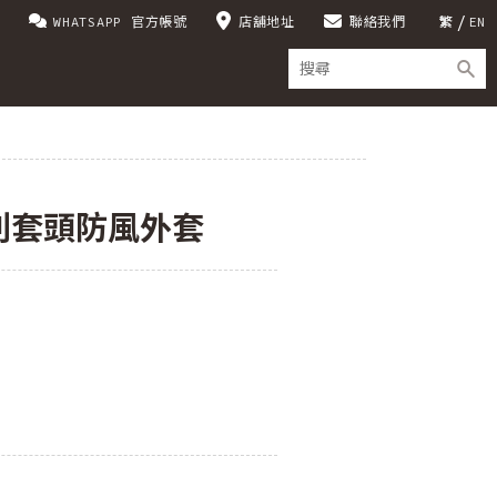
WHATSAPP 官方帳號
店舖地址
聯絡我們
繁
EN
列套頭防風外套