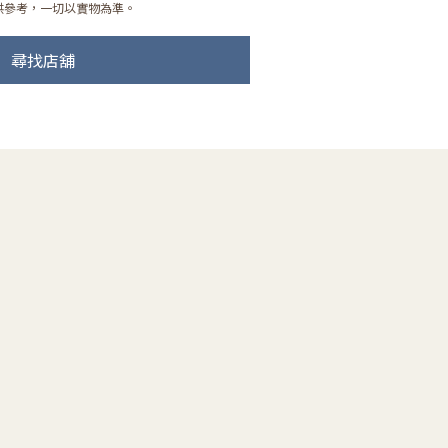
供參考，一切以實物為準。
尋找店舖