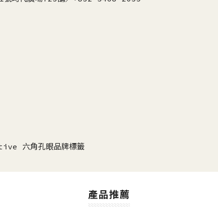
lective 六角孔眼品牌標籤
產品推薦