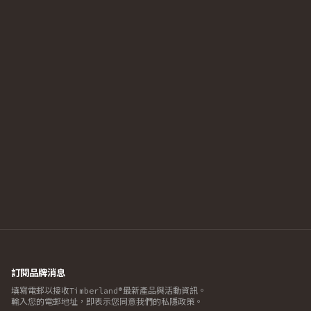
訂閱品牌消息
填寫電郵以接收Timberland®最新產品與活動資訊。
輸入您的電郵地址，即表示您同意我們的私隱政策。