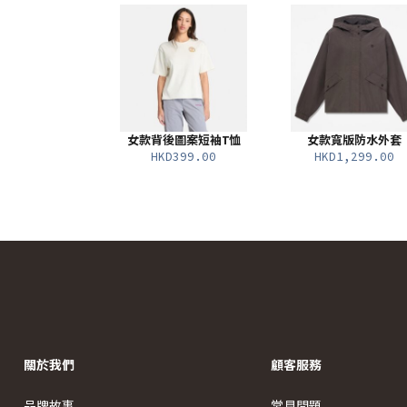
女款背後圖案短袖T恤
女款寬版防水外套
HKD399.00
HKD1,299.00
關於我們
顧客服務
品牌故事
常見問題