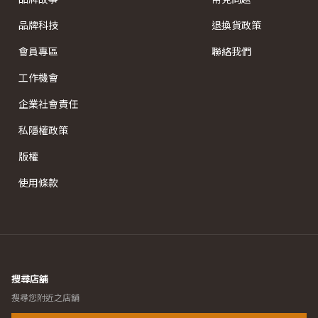
品牌科技
退換貨政策
會員專區
聯絡我們
工作機會
企業社會責任
私隱權政策
版權
使用條款
搜尋店舖
搜尋您附近之店舖