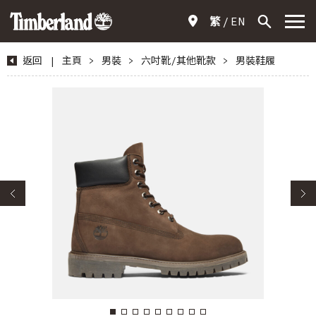
繁
EN
返回
|
主頁
>
男裝
>
六吋靴/其他靴款
>
男裝鞋履