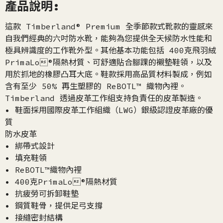
產品說明:
這款 Timberland® Premium 全季節款式靴款的靈感來
自我們經典的六吋防水靴，能夠為您提供全天候防水性能和
極具辨識度的工作靴外型。其他基本功能包括 400克飛羽絨
PrimaLo®隔熱材質、可舒適貼合腳踝的襯墊鞋領，以及
用於抓地的橡膠凸耳大底。鞋款採用高品質材料製成，例如
含有至少 50% 再生塑膠的 ReBOTL™ 織物內裡。
Timberland 透過皮革工作組支持負責任的皮革製造。
• 鞋面採用國際皮革工作組織（LWG）銀級認證皮革廠的優
質
防水皮革
• 綁帶式設計
• 填充鞋領
• ReBOTL™織物內裡
• 400克PrimaLo®隔熱材質
• 抗疲勞可拆卸鞋墊
• 鋼質鞋骨，提供足弓支撐
• 接縫密封結構