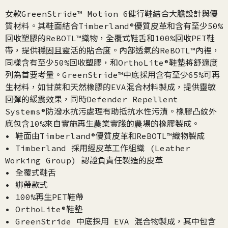
女款GreenStride™ Motion 6健行鞋結合大膽設計與優
質材料。其鞋面結合Timberland®優質皮革和含有至少50%
回收塑膠的ReBOTL™織物，全覆式鞋舌和100%回收PET鞋
帶，提供穩固且靈活的貼合度。內部透氣的ReBOTL™內裡，
同樣含有至少50%回收塑膠，和OrthoLite®鞋墊將舒適度
列為首要考量。GreenStride™中底採用含有至少65%可再
生材料，如甘蔗和天然橡膠的EVA混合材料製成，提供靈敏
回彈的緩震效果，同時Defender Repellent
Systems®防潑水抗污處理有助抵抗水性污漬。橡膠凸紋外
底包含10%來自實施再生農業實踐的農場的橡膠製成。
• 鞋面由Timberland®優質皮革和ReBOTL™織物製成
• Timberland 採用經皮革工作組織 (Leather
Working Group) 認證負責任製造的皮革
• 全覆式鞋舌
• 綁帶款式
• 100%再生PET鞋帶
• OrthoLite®鞋墊
• GreenStride 中底採用 EVA 混合物製成，其中包含