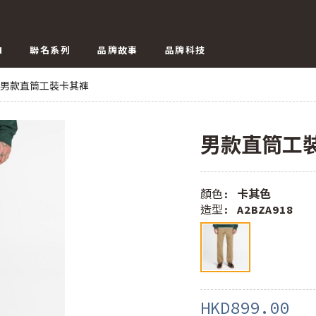
N
聯名系列
品牌故事
品牌科技
男款直筒工裝卡其褲
男款直筒工
顏色:
卡其色
造型:
A2BZA918
HKD899.00