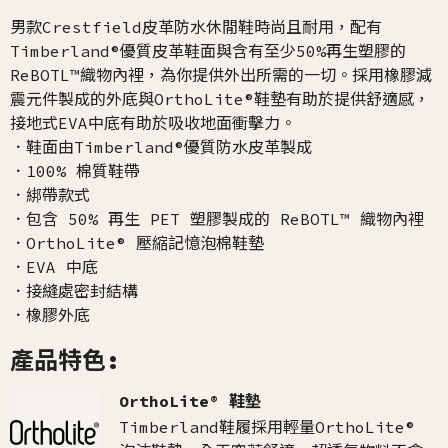
男款Crestfield皮革防水休閒鞋時尚且耐用，配有
Timberland®優質皮革鞋面與含有至少50%再生塑膠的
ReBOTL™織物內裡，為你提供外出所需的一切。採用橡膠減
震元件製成的外底與OrthoLite®鞋墊有助於提供舒適感，
接地式EVA中底有助於吸收地面衝擊力。
．鞋面由Timberland®優質防水皮革製成
．100% 棉質鞋帶
．綁帶款式
．包含 50% 再生 PET 塑膠製成的 ReBOTL™ 織物內裡
．OrthoLite® 壓縮記憶泡棉鞋墊
．EVA 中底
．接縫處密封結構
．橡膠外底
產品特色:
OrthoLite® 鞋墊
Timberland鞋履採用輕量OrthoLite®