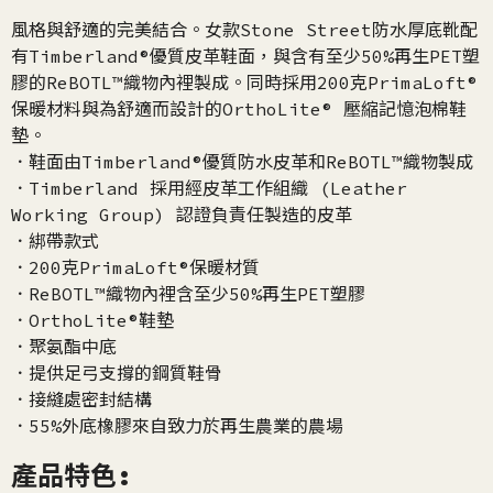
風格與舒適的完美結合。女款Stone Street防水厚底靴配
有Timberland®優質皮革鞋面，與含有至少50%再生PET塑
膠的ReBOTL™織物內裡製成。同時採用200克PrimaLoft®
保暖材料與為舒適而設計的OrthoLite® 壓縮記憶泡棉鞋
墊。
．鞋面由Timberland®優質防水皮革和ReBOTL™織物製成
．Timberland 採用經皮革工作組織 (Leather
Working Group) 認證負責任製造的皮革
．綁帶款式
．200克PrimaLoft®保暖材質
．ReBOTL™織物內裡含至少50%再生PET塑膠
．OrthoLite®鞋墊
．聚氨酯中底
．提供足弓支撐的鋼質鞋骨
．接縫處密封結構
．55%外底橡膠來自致力於再生農業的農場
產品特色: