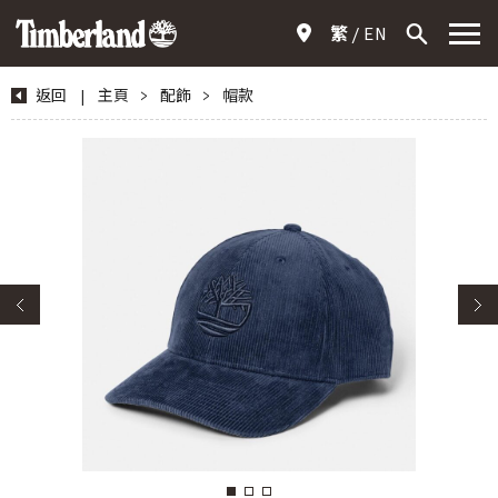
繁
EN
返回
|
主頁
>
配飾
>
帽款