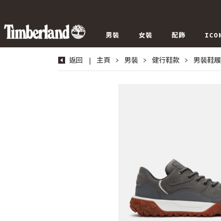
男裝
女裝
配飾
ICO
返回
|
主頁
>
男裝
>
健行鞋款
>
男裝鞋履