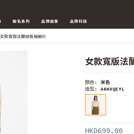
N
聯名系列
品牌故事
品牌科技
女款寬版法蘭絨長袖襯衫
女款寬版法
顏色:
米色
造型:
A6HXQEYL
HKD699.00