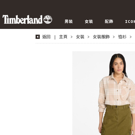
男裝
女裝
配飾
ICO
返回
|
主頁
>
女裝
>
女裝服飾
>
恤衫
>