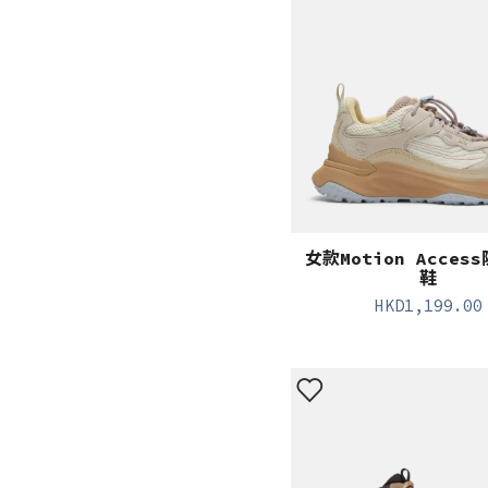
女款Motion Acces
鞋
HKD
1,199.00