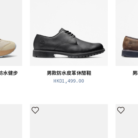
s防水健步
男款防水皮革休閒鞋
男
HKD
1,499.00