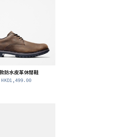
款防水皮革休閒鞋
HKD
1,499.00