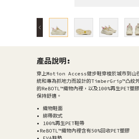
產品說明:
穿上Motion Access健步鞋穿梭於城市到山
統和專為抓地力而設計的TimberGrip™凸
的ReBOTL™織物內裡，以及100%再生PE
保持舒適。
• 織物鞋面
• 綁帶款式
• 100%再生PET鞋帶
•ReBOTL™織物內裡含有50%回收PET塑膠
• EVA鞋墊