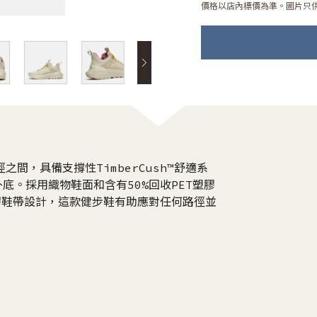
價格以店內標價為準。圖片只
徑之間，具備支撐性TimberCush™舒適系
紋外底。採用織物鞋面和含有50%回收PET塑膠
T塑膠鞋帶設計，這款健步鞋有助應對任何路徑並