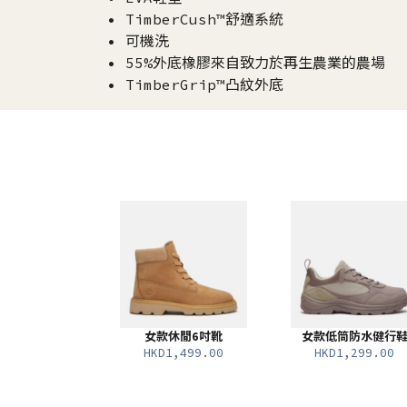
• TimberCush™舒適系統
• 可機洗
• 55%外底橡膠來自致力於再生農業的農場
• TimberGrip™凸紋外底
女款休閒6吋靴
女款低筒防水健行
HKD1,499.00
HKD1,299.00