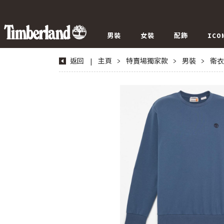
男裝
女裝
配飾
ICO
返回
|
主頁
>
特賣場獨家款
>
男裝
>
衛衣