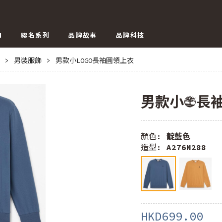
N
聯名系列
品牌故事
品牌科技
>
男裝服飾
>
男款小LOGO長袖圓領上衣
男款小LOGO
顏色:
靛藍色
造型:
A276N288
HKD699.00