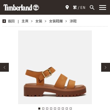
繁
EN
返回
|
主頁
>
女裝
>
女裝鞋履
>
涼鞋