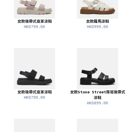
女款後帶式皮革涼鞋
女款羅馬涼鞋
HKD799.00
HKD999.00
女款後帶式皮革涼鞋
女款Stone Street厚底後帶式
HKD799.00
涼鞋
HKD899.00