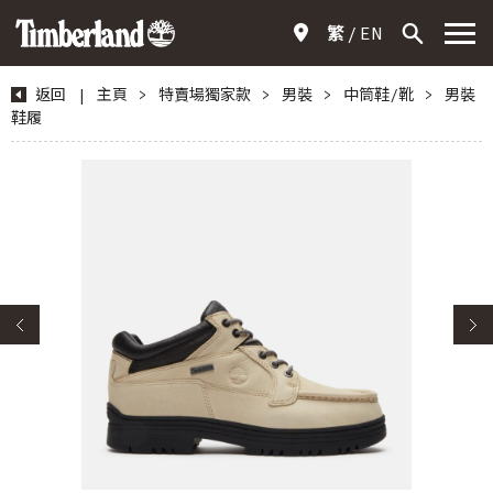
繁
EN
返回
|
主頁
>
特賣場獨家款
>
男裝
>
中筒鞋/靴
>
男裝
鞋履