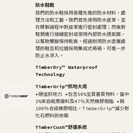
防水鞋靴
我們的防水鞋採用各種先進的防水材料、處
理方法和工藝。我們首先使用防水皮革，並
在鞣製過程中對皮革進行密封處理；然後對
鞋類進行接縫密封或使用內部防水透氣膜，
以幫助雙腳保持乾爽。經過耐用防水塗層處
理的鞋舌和拉鏈採用集成式袼褙，可進一步
防止水滲入。
TimberDry™ Waterproof
Technology
TimberGrip™抓地大底
•絕佳抓地力 •包含50%生質基質物料，當中
3%來自紙漿廢料及47％天然橡膠樹脂 •與
100％合成橡膠相比，TimberGrip™減少對
化石燃料的依賴
TimberCush™舒適系統