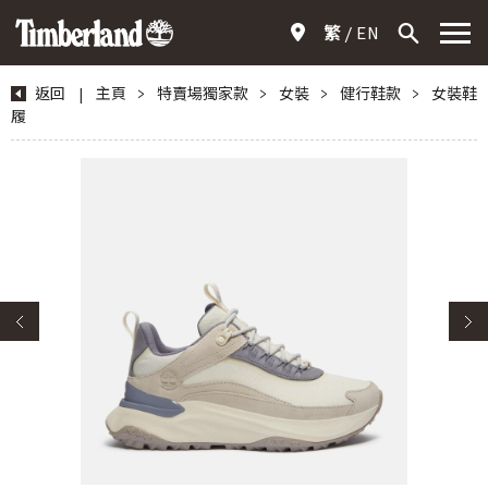
繁
EN
返回
|
主頁
>
特賣場獨家款
>
女裝
>
健行鞋款
>
女裝鞋
履