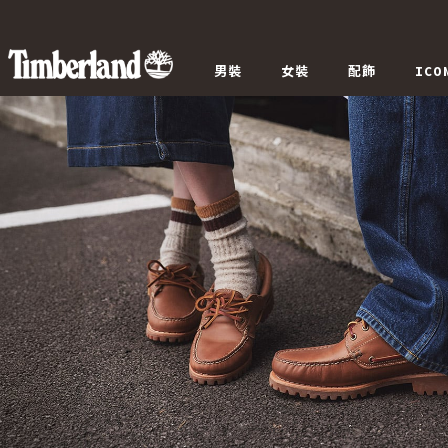
男裝
女裝
配飾
ICO