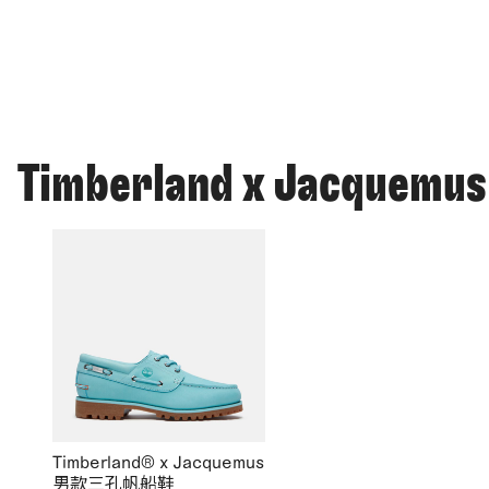
Timberland x Jacquemus
Timberland® x Jacquemus
男款三孔帆船鞋