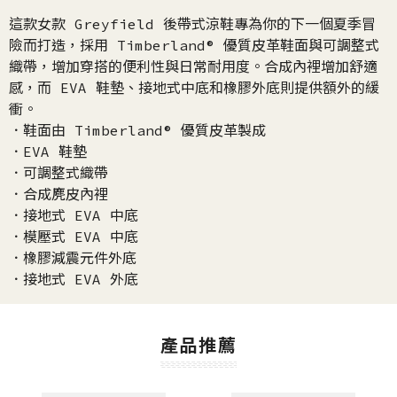
這款女款 Greyfield 後帶式涼鞋專為你的下一個夏季冒
險而打造，採用 Timberland® 優質皮革鞋面與可調整式
織帶，增加穿搭的便利性與日常耐用度。合成內裡增加舒適
感，而 EVA 鞋墊、接地式中底和橡膠外底則提供額外的緩
衝。
．鞋面由 Timberland® 優質皮革製成
．EVA 鞋墊
．可調整式織帶
．合成麂皮內裡
．接地式 EVA 中底
．模壓式 EVA 中底
．橡膠減震元件外底
．接地式 EVA 外底
產品推薦