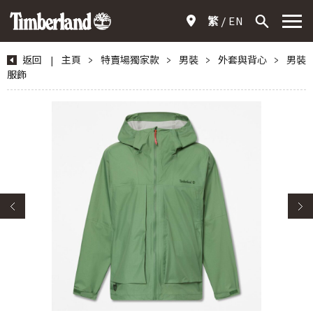
繁
EN
返回
|
主頁
>
特賣場獨家款
>
男裝
>
外套與背心
>
男裝
服飾