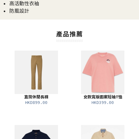
• 高活動性衣袖
• 防風設計
產品推薦
直筒休閒長褲
女款寬版圖案短袖T恤
HKD899.00
HKD399.00