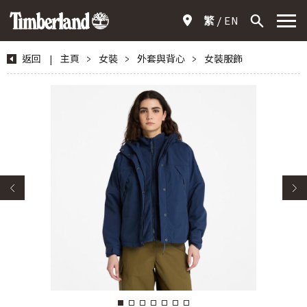
繁
EN
返回
|
主頁
>
女裝
>
外套與背心
>
女裝服飾