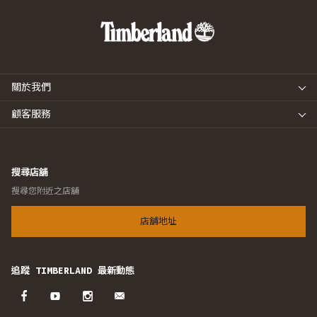
關於我們
顧客服務
搜尋店舖
搜尋您附近之店舖
店舖地址
追蹤 TIMBERLAND 最新動態