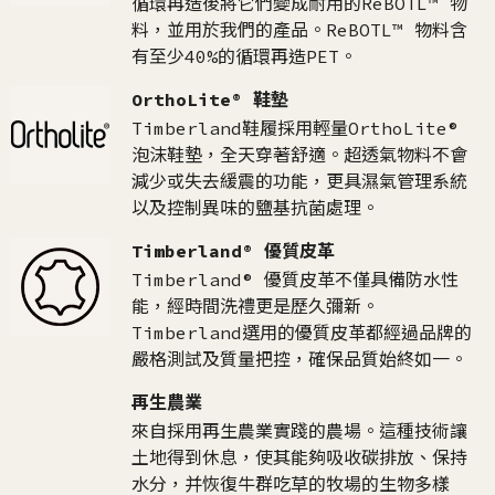
循環再造後將它們變成耐用的ReBOTL™ 物
料，並用於我們的產品。ReBOTL™ 物料含
有至少40%的循環再造PET。
OrthoLite® 鞋墊
Timberland鞋履採用輕量OrthoLite®
泡沫鞋墊，全天穿著舒適。超透氣物料不會
減少或失去緩震的功能，更具濕氣管理系統
以及控制異味的鹽基抗菌處理。
Timberland® 優質皮革
Timberland® 優質皮革不僅具備防水性
能，經時間洗禮更是歷久彌新。
Timberland選用的優質皮革都經過品牌的
嚴格測試及質量把控，確保品質始終如一。​
再生農業
來自採用再生農業實踐的農場。這種技術讓
土地得到休息，使其能夠吸收碳排放、保持
水分，并恢復牛群吃草的牧場的生物多樣