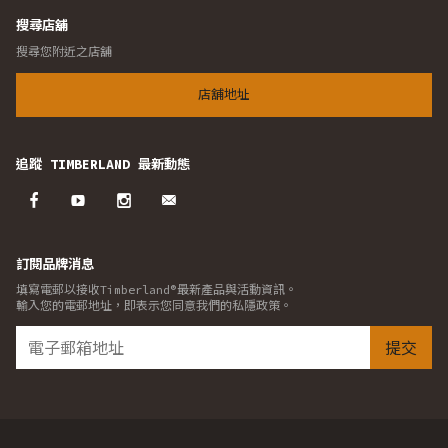
搜尋店舖
搜尋您附近之店舖
店舖地址
追蹤 TIMBERLAND 最新動態
訂閱品牌消息
填寫電郵以接收Timberland®最新產品與活動資訊。
輸入您的電郵地址，即表示您同意我們的私隱政策。
提交