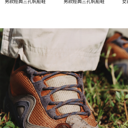
男款經典三孔帆船鞋
男款經典三孔帆船鞋
女