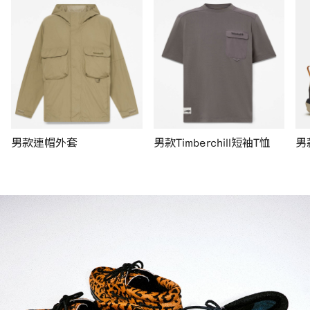
男款連帽外套
男款Timberchill短袖T恤
男