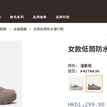
N
聯名系列
品牌故事
品牌科技
鞋款
>
女裝鞋履
>
女款低筒防水健行鞋
女款低筒防
顏色:
淺紫色
造型:
A4276AJG
HKD1,299.00