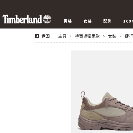
男裝
女裝
配飾
ICO
返回
|
主頁
>
特賣場獨家款
>
女裝
>
健行