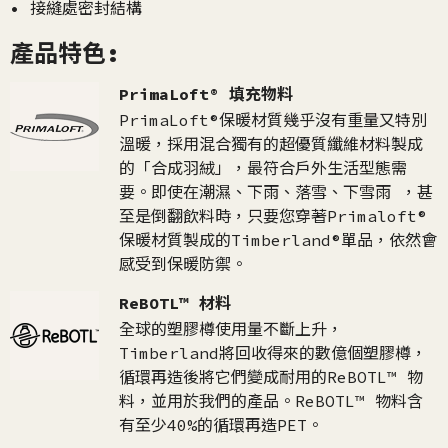
• 接縫處密封結構
產品特色:
PrimaLoft® 填充物料
PrimaLoft®保暖材質幾乎沒有重量又特別
溫暖，採用混合獨有的超優質纖維材料製成
的「合成羽絨」，最符合戶外生活型態需
要。即使在潮濕、下雨、落雪、下雪雨 ，甚
至是倒翻飲料時，只要您穿著Primaloft®
保暖材質製成的Timberland®單品，依然會
感受到保暖防禦。
ReBOTL™ 材料
全球的塑膠樽使用量不斷上升，
Timberland將回收得來的數億個塑膠樽，
循環再造後將它們變成耐用的ReBOTL™ 物
料，並用於我們的產品。ReBOTL™ 物料含
有至少40%的循環再造PET。