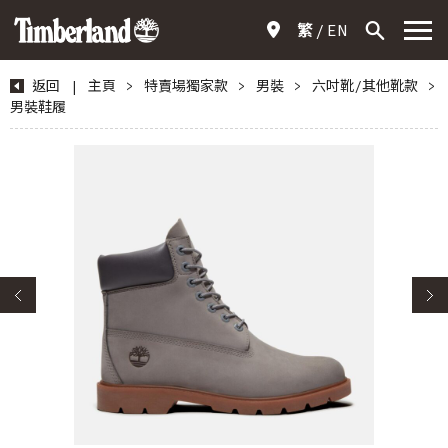
繁
EN
返回
|
主頁
>
特賣場獨家款
>
男裝
>
六吋靴/其他靴款
>
男裝鞋履