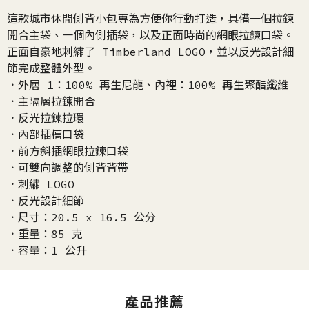
這款城市休閒側背小包專為方便你行動打造，具備一個拉鍊
開合主袋、一個內側插袋，以及正面時尚的網眼拉鍊口袋。
正面自豪地刺繡了 Timberland LOGO，並以反光設計細
節完成整體外型。
．外層 1：100% 再生尼龍、內裡：100% 再生聚酯纖維
．主隔層拉鍊開合
．反光拉鍊拉環
．內部插槽口袋
．前方斜插網眼拉鍊口袋
．可雙向調整的側背背帶
．刺繡 LOGO
．反光設計細節
．尺寸：20.5 x 16.5 公分
．重量：85 克
．容量：1 公升
產品推薦