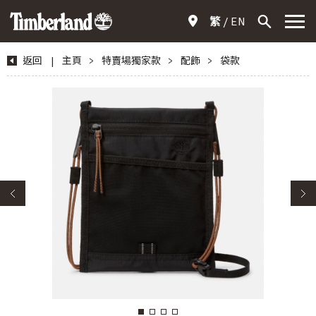
繁
EN
返回
|
主頁
>
特賣場獨家款
>
配飾
>
袋款