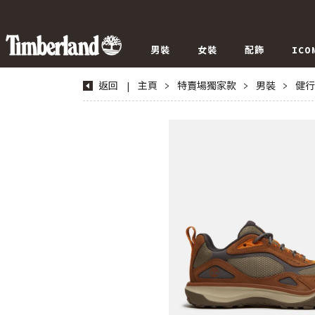
男裝
女裝
配飾
ICO
返回
|
主頁
>
特賣場獨家款
>
男裝
>
健行