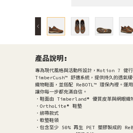
產品說明:
專為現代風格與活動所設計，Motion 7 健行鞋
TimberCush™ 舒適系統，提供持久的透氣緩
織物鞋面，並搭配 ReBOTL™ 環保內裡。運用
讓你每一步都充滿自信。
．鞋面由 Timberland® 優質皮革與網眼
．OrthoLite® 鞋墊
．綁帶款式
．軟墊鞋領
．包含至少 50% 再生 PET 塑膠製成的 Re