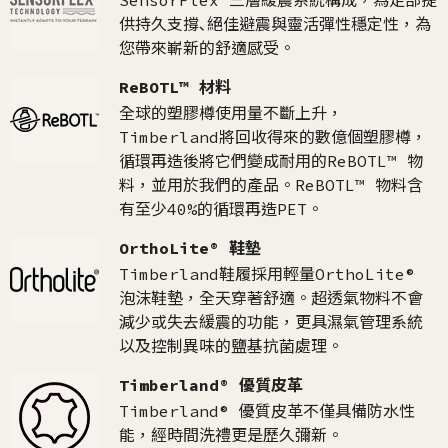
SensorFlex™三層緩震系統構成，為足部提
供持久支撐､絕佳避震與靈活彈性穩定性，為
您帶來嶄新的舒適感受。
ReBOTL™ 材料
全球的塑膠樽使用量不斷上升，
Timberland將回收得來的數億個塑膠樽，
循環再造後將它們變成耐用的ReBOTL™ 物
料，並用於我們的產品。ReBOTL™ 物料含
有至少40%的循環再造PET。
OrthoLite® 鞋墊
Timberland鞋履採用輕量OrthoLite®
泡沫鞋墊，全天穿著舒適。超透氣物料不會
減少或失去緩震的功能，更具濕氣管理系統
以及控制異味的鹽基抗菌處理。
Timberland® 優質皮革
Timberland® 優質皮革不僅具備防水性
能，經時間洗禮更是歷久彌新。