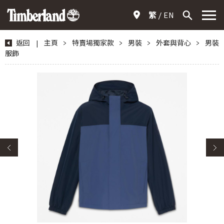
繁
EN
返回
|
主頁
>
特賣場獨家款
>
男裝
>
外套與背心
>
男裝
服飾