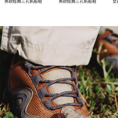
男款經典三孔帆船鞋
男款經典三孔帆船鞋
女