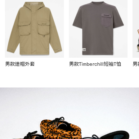
男款連帽外套
男款Timberchill短袖T恤
男