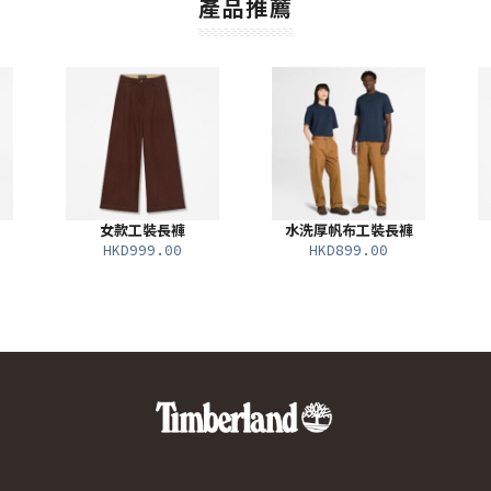
產品推薦
女款工裝長褲
水洗厚帆布工裝長褲
HKD999.00
HKD899.00