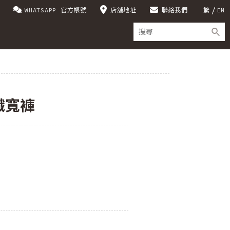
WHATSAPP 官方帳號
店舖地址
聯絡我們
繁
EN
織寬褲