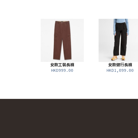
女款工裝長褲
女款健行長褲
HKD999.00
HKD1,099.00