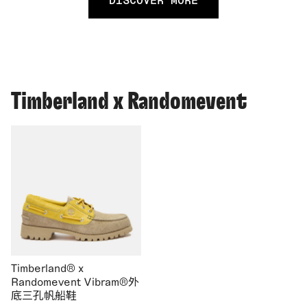
Timberland x Randomevent
Timberland® x
Randomevent Vibram®外
底三孔帆船鞋