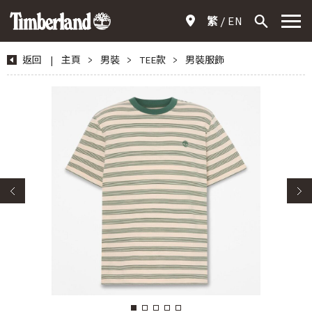
繁
EN
返回
|
主頁
>
男裝
>
TEE款
>
男裝服飾