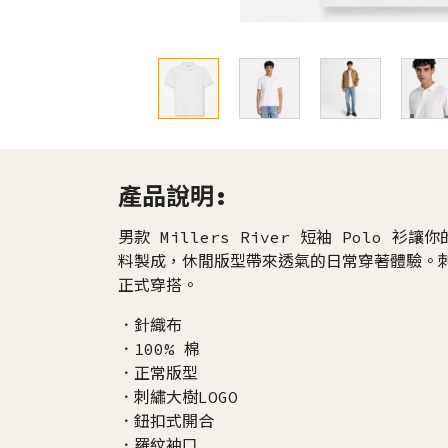
產品說明:
男款 Millers River 短袖 Polo
料製成，休閒版型帶來透氣的日常穿著體驗。刺
正式穿搭。
．針織布
．100% 棉
．正常版型
．刺繡大樹LOGO
．鈕扣式開合
．羅紋袖口