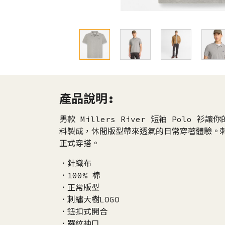
產品說明:
男款 Millers River 短袖 Polo
料製成，休閒版型帶來透氣的日常穿著體驗。刺
正式穿搭。
．針織布
．100% 棉
．正常版型
．刺繡大樹LOGO
．鈕扣式開合
．羅紋袖口