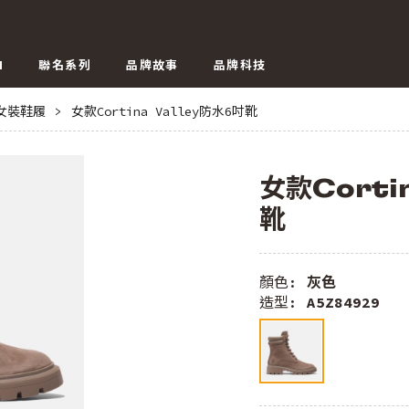
N
聯名系列
品牌故事
品牌科技
女裝鞋履
>
女款Cortina Valley防水6吋靴
女款Cortin
靴
顏色:
灰色
造型:
A5Z84929