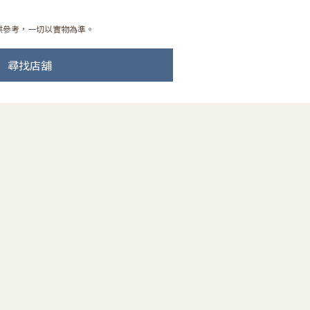
供參考，一切以實物為準。
尋找店舖