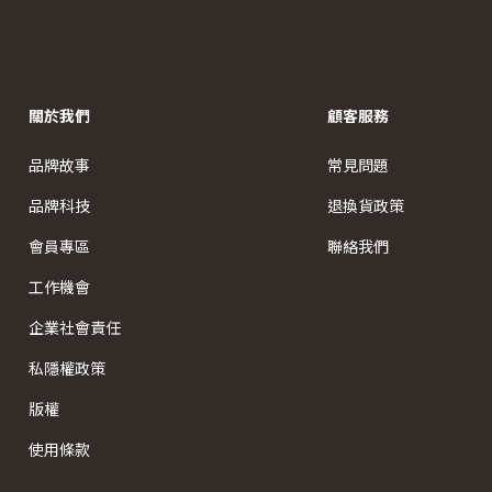
關於我們
顧客服務
品牌故事
常見問題
品牌科技
退換貨政策
會員專區
聯絡我們
工作機會
企業社會責任
私隱權政策
版權
使用條款