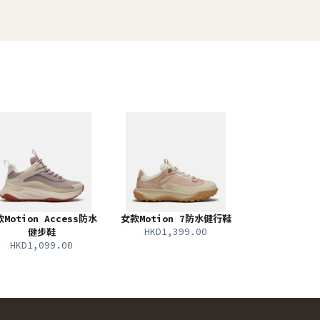
Motion Access防水
女款Motion 7防水健行鞋
HKD1,399.00
健步鞋
HKD1,099.00