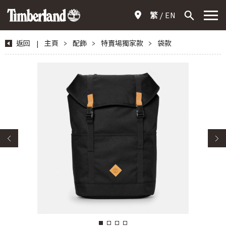
繁
EN
返回
|
主頁
>
配飾
>
特賣場獨家款
>
袋款