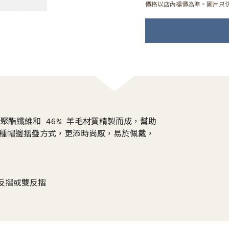
價格以店內標價為準。圖片只
4% 聚酯纖維和 46% 羊毛材質精製而成，幫助
多種帽邊摺疊方式，更添時尚感，易於佩戴，
反摺或雙反摺