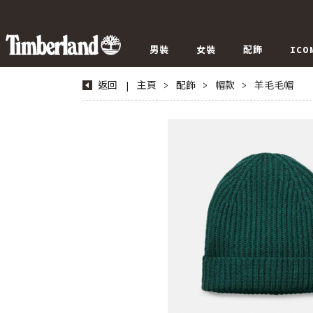
男裝
女裝
配飾
ICO
返回
|
主頁
>
配飾
>
帽款
>
羊毛毛帽