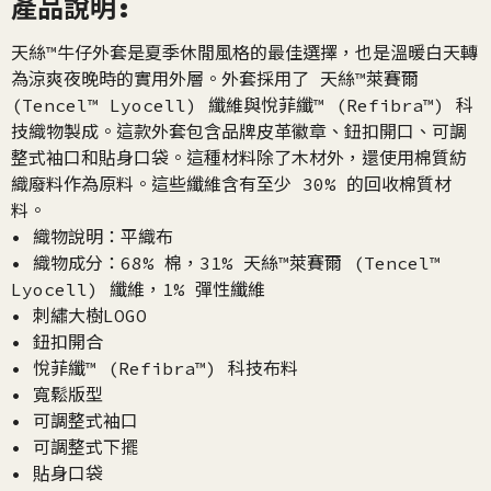
產品說明:
天絲™牛仔外套是夏季休閒風格的最佳選擇，也是溫暖白天轉
為涼爽夜晚時的實用外層。外套採用了 天絲™萊賽爾
(Tencel™ Lyocell) 纖維與悅菲纖™ (Refibra™) 科
技織物製成。這款外套包含品牌皮革徽章、鈕扣開口、可調
整式袖口和貼身口袋。這種材料除了木材外，還使用棉質紡
織廢料作為原料。這些纖維含有至少 30% 的回收棉質材
料。
• 織物說明：平織布
• 織物成分：68% 棉，31% 天絲™萊賽爾 (Tencel™
Lyocell) 纖維，1% 彈性纖維
• 刺繡大樹LOGO
• 鈕扣開合
• 悅菲纖™ (Refibra™) 科技布料
• 寬鬆版型
• 可調整式袖口
• 可調整式下擺
• 貼身口袋