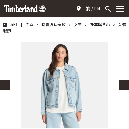
繁
EN
返回
|
主頁
>
特賣場獨家款
>
女裝
>
外套與背心
>
女裝
服飾