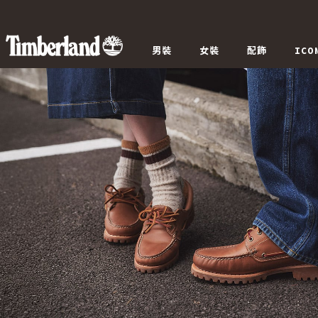
男裝
女裝
配飾
ICO