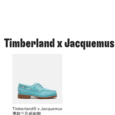
Timberland x Jacquemus
Timberland® x Jacquemus
男款三孔帆船鞋