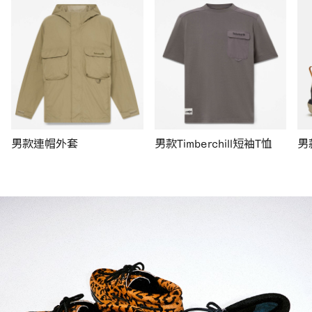
男款連帽外套
男款Timberchill短袖T恤
男