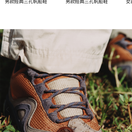
男款經典三孔帆船鞋
男款經典三孔帆船鞋
女